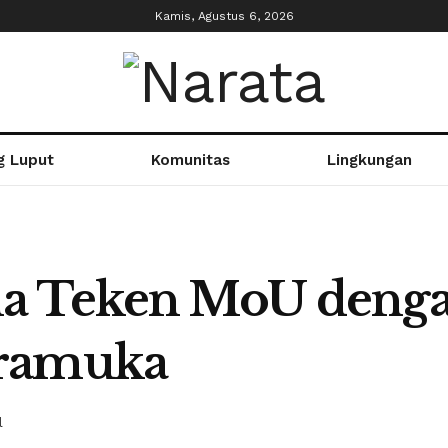
Kamis, Agustus 6, 2026
g Luput
Komunitas
Lingkungan
na Teken MoU deng
Pramuka
l