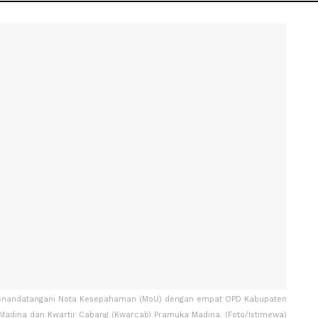
 menandatangani Nota Kesepahaman (MoU) dengan empat OPD Kabupaten
Madina dan Kwartir Cabang (Kwarcab) Pramuka Madina. (Foto/Istimewa)