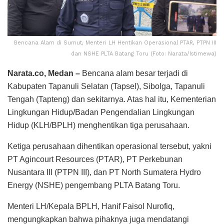
Bencana Alam di Sumut, Menteri LH Hentikan Operasional PTAR, PTPN III
dan NSHE PLTA Batang Toru (Foto: Narata/Istimewa)
Narata.co, Medan –
Bencana alam besar terjadi di
Kabupaten Tapanuli Selatan (Tapsel), Sibolga, Tapanuli
Tengah (Tapteng) dan sekitarnya. Atas hal itu, Kementerian
Lingkungan Hidup/Badan Pengendalian Lingkungan
Hidup (KLH/BPLH) menghentikan tiga perusahaan.
Ketiga perusahaan dihentikan operasional tersebut, yakni
PT Agincourt Resources (PTAR), PT Perkebunan
Nusantara III (PTPN III), dan PT North Sumatera Hydro
Energy (NSHE) pengembang PLTA Batang Toru.
Menteri LH/Kepala BPLH, Hanif Faisol Nurofiq,
mengungkapkan bahwa pihaknya juga mendatangi