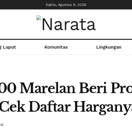
Sabtu, Agustus 8, 2026
g Luput
Komunitas
Lingkungan
00 Marelan Beri P
Cek Daftar Hargany
al