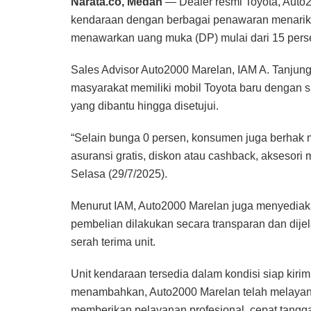
Narata.co, Medan
— Dealer resmi Toyota, Auto
kendaraan dengan berbagai penawaran menarik 
menawarkan uang muka (DP) mulai dari 15 persen
Sales Advisor Auto2000 Marelan, IAM A. Tanju
masyarakat memiliki mobil Toyota baru dengan 
yang dibantu hingga disetujui.
“Selain bunga 0 persen, konsumen juga berhak
asuransi gratis, diskon atau cashback, aksesori 
Selasa (29/7/2025).
Menurut IAM, Auto2000 Marelan juga menyediakan
pembelian dilakukan secara transparan dan dije
serah terima unit.
Unit kendaraan tersedia dalam kondisi siap kiri
menambahkan, Auto2000 Marelan telah melayan
memberikan pelayanan profesional, cepat tangg