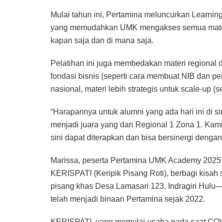
Mulai tahun ini, Pertamina meluncurkan Learnin
yang memudahkan UMK mengakses semua materi, 
kapan saja dan di mana saja.
Pelatihan ini juga membedakan materi regional da
fondasi bisnis (seperti cara membuat NIB dan p
nasional, materi lebih strategis untuk scale-up (
“Harapannya untuk alumni yang ada hari ini di si
menjadi juara yang dari Regional 1 Zona 1. Kami 
sini dapat diterapkan dan bisa bersinergi dengan
Marissa, peserta Pertamina UMK Academy 2025 da
KERISPATI (Keripik Pisang Roti), berbagi kisah 
pisang khas Desa Lamasari 123, Indragiri Hulu—
telah menjadi binaan Pertamina sejak 2022.
KERISPATI, yang memulai usaha pada saat COVID