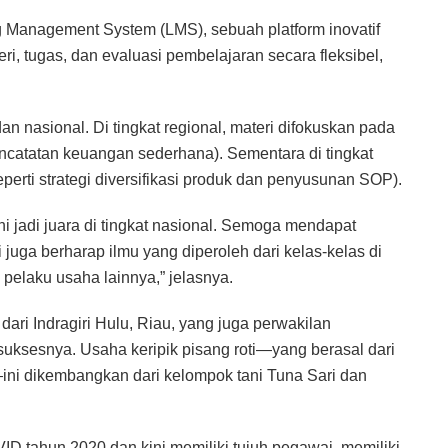
g Management System (LMS), sebuah platform inovatif
tugas, dan evaluasi pembelajaran secara fleksibel,
n nasional. Di tingkat regional, materi difokuskan pada
encatatan keuangan sederhana). Sementara di tingkat
seperti strategi diversifikasi produk dan penyusunan SOP).
ni jadi juara di tingkat nasional. Semoga mendapat
juga berharap ilmu yang diperoleh dari kelas-kelas di
 pelaku usaha lainnya,” jelasnya.
ri Indragiri Hulu, Riau, yang juga perwakilan
suksesnya. Usaha keripik pisang roti—yang berasal dari
ini dikembangkan dari kelompok tani Tuna Sari dan
 tahun 2020 dan kini memiliki tujuh pegawai, memiliki