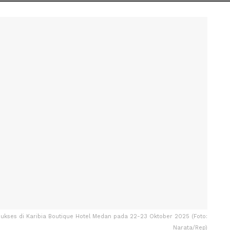
g sukses di Karibia Boutique Hotel Medan pada 22-23 Oktober 2025 (Foto:
Narata/Rep)