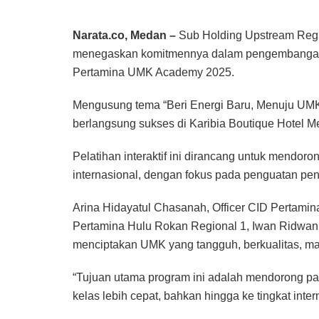
Narata.co, Medan –
Sub Holding Upstream Regi
menegaskan komitmennya dalam pengembangan 
Pertamina UMK Academy 2025.
Mengusung tema “Beri Energi Baru, Menuju UMK Ma
berlangsung sukses di Karibia Boutique Hotel 
Pelatihan interaktif ini dirancang untuk mendoro
internasional, dengan fokus pada penguatan peng
Arina Hidayatul Chasanah, Officer CID Pertami
Pertamina Hulu Rokan Regional 1, Iwan Ridwan 
menciptakan UMK yang tangguh, berkualitas, mand
“Tujuan utama program ini adalah mendorong par
kelas lebih cepat, bahkan hingga ke tingkat inter