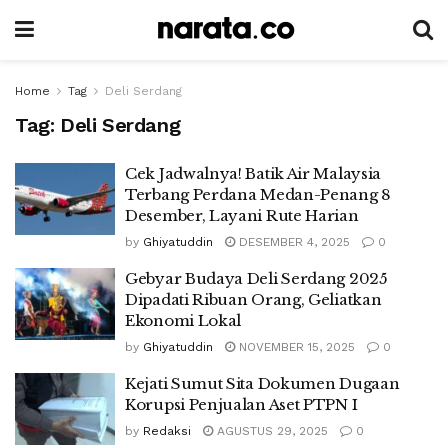
Home
Tag
Deli Serdang
Tag:
Deli Serdang
Cek Jadwalnya! Batik Air Malaysia
Terbang Perdana Medan-Penang 8
Desember, Layani Rute Harian
by
Ghiyatuddin
DESEMBER 4, 2025
0
Gebyar Budaya Deli Serdang 2025
Dipadati Ribuan Orang, Geliatkan
Ekonomi Lokal
by
Ghiyatuddin
NOVEMBER 15, 2025
0
Kejati Sumut Sita Dokumen Dugaan
Korupsi Penjualan Aset PTPN I
by
Redaksi
AGUSTUS 29, 2025
0