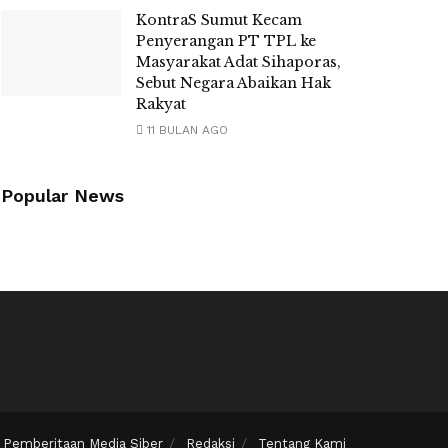
KontraS Sumut Kecam
Penyerangan PT TPL ke
Masyarakat Adat Sihaporas,
Sebut Negara Abaikan Hak
Rakyat
11 BULAN AGO
Popular News
Pemberitaan Media Siber
Redaksi
Tentang Kami