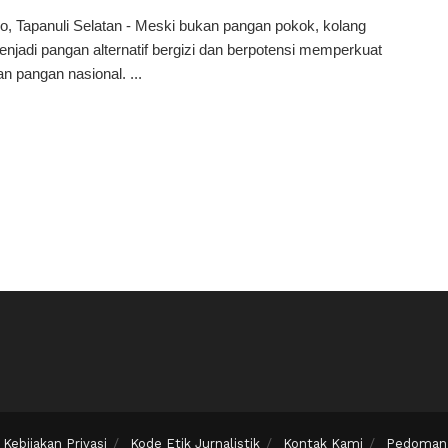
o, Tapanuli Selatan - Meski bukan pangan pokok, kolang
enjadi pangan alternatif bergizi dan berpotensi memperkuat
n pangan nasional. ...
Kebijakan Privasi
Kode Etik Jurnalistik
Kontak Kami
Pedoman 