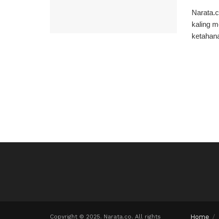
Narata.c
kaling m
ketahana
Copyright © 2025. Narata.co. All rights
Home