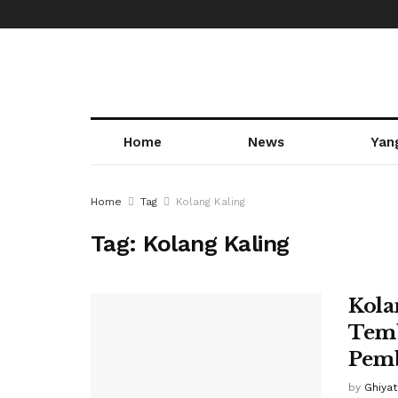
Home
News
Yan
Home
Tag
Kolang Kaling
Tag:
Kolang Kaling
Kola
Temb
Pemb
by
Ghiya