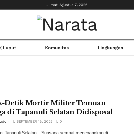
Jumat, Agustus 7, 2026
g Luput
Komunitas
Lingkungan
k-Detik Mortir Militer Temuan
a di Tapanuli Selatan Didisposal
tuddin
SEPTEMBER 18, 2025
0
co, Tapanuli Selatan – Suasana sempat menegangkan di