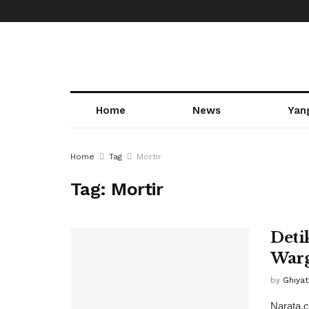
Home
News
Yan
Home
Tag
Mortir
Tag:
Mortir
Deti
Warg
by
Ghiya
Narata.