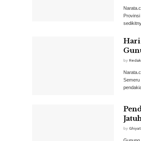
Narata.
Provins
sedikitn
Hari
Gunu
by
Redak
Narata.
Semeru 
pendaki
Pend
Jatu
by
Ghiya
Gunung R