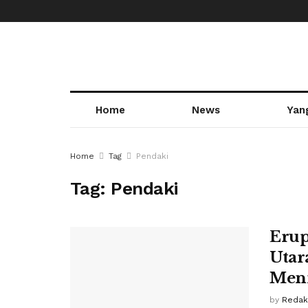
Home
News
Yan
Home
Tag
Pendaki
Tag:
Pendaki
Erup
Utar
Meni
by
Redak