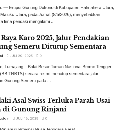
co — Erupsi Gunung Dukono di Kabupaten Halmahera Utara,
i Maluku Utara, pada Jumat (8/5/2026), menyebabkan
ya lima pendaki mengalami ...
 Raya Karo 2025, Jalur Pendakian
ng Semeru Ditutup Sementara
si
JULI 20, 2025
0
co, Lumajang – Balai Besar Taman Nasional Bromo Tengger
(BB TNBTS) secara resmi menutup sementara jalur
an Gunung Semeru pada ...
aki Asal Swiss Terluka Parah Usai
h di Gunung Rinjani
tuddin
JULI 18, 2025
0
injani di Provinsi Nusa Tenggara Barat.