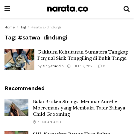
Home
Tag
#satwa-dindungi
Tag:
#satwa-dindungi
Gakkum Kehutanan Sumatera Tangkap
Penjual Sisik Tenggiling di Bukit Tinggi
by
Ghiyatuddin
JULI 16, 2025
0
Recommended
Buku Broken Strings: Memoar Aurélie
Moeremans yang Membuka Tabir Bahaya
Child Grooming
7 BULAN AGO