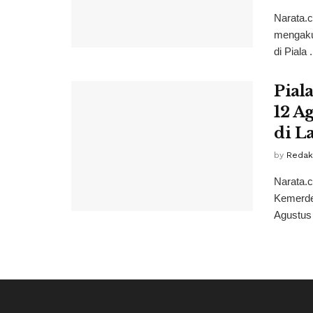
Narata.c
mengaku
di Piala .
Pial
12 A
di L
by
Redak
Narata.c
Kemerde
Agustus 