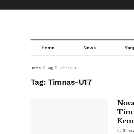
Home
News
Yan
Home
Tag
Timnas-U17
Tag:
Timnas-U17
Nova
Timn
Keme
by
Ghiya