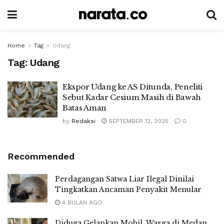
Home
Tag
Udang
Tag:
Udang
Ekspor Udang ke AS Ditunda, Peneliti
Sebut Kadar Cesium Masih di Bawah
Batas Aman
by
Redaksi
SEPTEMBER 12, 2025
0
Recommended
Perdagangan Satwa Liar Ilegal Dinilai
Tingkatkan Ancaman Penyakit Menular
4 BULAN AGO
Diduga Gelapkan Mobil, Warga di Medan