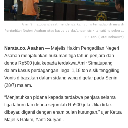
Amir Simatupang saat mendengarkan vonis terhadap dirinya di
Pengadilan Negeri Asahan atas kasus perdagangan sisik tenggiling seberat
1,18 Ton. (Foto: Istimewa)
Narata.co, Asahan
— Majelis Hakim Pengadilan Negeri
Asahan menjatuhkan hukuman tiga tahun penjara dan
denda Rp500 juta kepada terdakwa Amir Simatupang
dalam kasus perdagangan ilegal 1,18 ton sisik tenggiling.
Vonis dibacakan dalam sidang yang digelar pada Senin
(28/7) malam.
“Menjatuhkan pidana kepada terdakwa penjara selama
tiga tahun dan denda sejumlah Rp500 juta. Jika tidak
dibayar, diganti dengan enam bulan kurungan,” ujar Ketua
Majelis Hakim, Yanti Suryani.