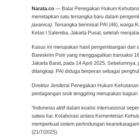
Narata.co
— Balai Penegakan Hukum Kehutanan 
menetapkan satu tersangka baru dalam pengemba
javanica)
. Tersangka berinisial PAI (46), warg
Kelas I Salemba, Jakarta Pusat, setelah menjala
Kasus ini merupakan hasil pengembangan dari 
Bareskrim Polri yang menggagalkan transaksi 165 
Jakarta Barat, pada 14 April 2025. Sebelumnya, p
ditangkap. PAI diduga berperan sebagai penghubu
Direktur Jenderal Penegakan Hukum Kehutana
perdagangan sisik tenggiling merupakan bagian da
“Indonesia aktif dalam koalisi internasional 
satwa liar. Kolaborasi antara Kementerian Kehu
memperkuat sistem perlindungan keanekaragaman 
(21/7/2025).