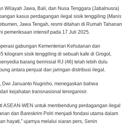
Wilayah Jawa, Bali, dan Nusa Tenggara (Jabalnusra)
ngan kasus perdagangan ilegal sisik tenggiling (
Manis
a Kebumen, Jawa Tengah, resmi ditahan di Rumah Tahanan
ni pemeriksaan intensif pada 17 Juli 2025.
operasi gabungan Kementerian Kehutanan dan
kilogram sisik tenggiling di sebuah kafe di Grogol,
enyedia barang berinisial RJ (46) telah lebih dulu
ng antara penjual dan jaringan distribusi ilegal.
n, Dwi Januanto Nugroho, menegaskan bahwa
ri kejahatan transnasional terorganisir.
seperti ASEAN-WEN untuk membendung perdagangan ilegal
tanan dan Bareskrim Polri menjadi fondasi utama dalam
hayati,” ujarnya melalui siaran pers, Senin