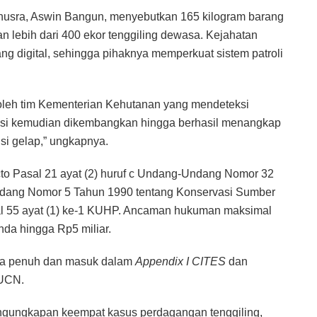
usra, Aswin Bangun, menyebutkan 165 kilogram barang
 lebih dari 400 ekor tenggiling dewasa. Kejahatan
ng digital, sehingga pihaknya memperkuat sistem patroli
r oleh tim Kementerian Kehutanan yang mendeteksi
igasi kemudian dikembangkan hingga berhasil menangkap
si gelap,” ungkapnya.
uncto Pasal 21 ayat (2) huruf c Undang-Undang Nomor 32
dang Nomor 5 Tahun 1990 tentang Konservasi Sumber
al 55 ayat (1) ke-1 KUHP. Ancaman hukuman maksimal
da hingga Rp5 miliar.
ara penuh dan masuk dalam
Appendix I CITES
dan
IUCN.
engungkapan keempat kasus perdagangan tenggiling,