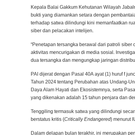
Kepala Balai Gakkum Kehutanan Wilayah Jabaln
bukti yang diamankan setara dengan pembantaian
terhadap satwa dilindungi kini memanfaatkan rua
siber dan pelacakan intelijen.
“Penetapan tersangka berawal dari patroli sibe
aktivitas mencurigakan di media sosial. Invest
dua tersangka dan mengungkap jaringan distribu
PAI dijerat dengan Pasal 40A ayat (1) huruf f j
Tahun 2024 tentang Perubahan atas Undang-Un
Daya Alam Hayati dan Ekosistemnya, serta Pas
yang dikenakan adalah 15 tahun penjara dan den
Tenggiling termasuk satwa yang dilindungi sec
berstatus kritis (
Critically Endangered
) menurut 
Dalam delapan bulan terakhir, ini merupakan p