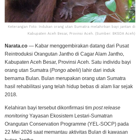
Keterangan Foto: Indukan orang utan Sumatra melahirkan bayi jantan di
Kabupaten Aceh Besar, Provinsi Aceh. (Sumber: BKSDA Aceh)
Narata.co
— Kabar menggembirakan datang dari Pusat
Reintroduksi Orangutan Jantho di Cagar Alam Jantho,
Kabupaten Aceh Besar, Provinsi Aceh. Satu individu bayi
orang utan Sumatra (
Pongo abelii
) lahir dari induk
bernama Bulan. Bulan merupakan orang utan Sumatra
hasil rehabilitasi yang telah hidup bebas di alam liar sejak
2018.
Kelahiran bayi tersebut dikonfirmasi tim
post release
monitoring
Yayasan Ekosistem Lestari-Sumatran
Orangutan Conservation Programme (YEL-SOCP) pada
22 Mei 2026 saat memantau aktivitas Bulan di kawasan