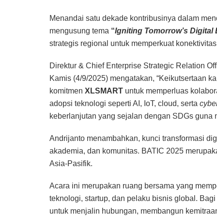
Menandai satu dekade kontribusinya dalam mendo
mengusung tema
“
Igniting Tomorrow’s Digital
strategis regional untuk memperkuat konektivitas 
Direktur & Chief Enterprise Strategic Relation Of
Kamis (4/9/2025) mengatakan, “Keikutsertaan 
komitmen
XLSMART
untuk memperluas kolaboras
adopsi teknologi seperti AI, IoT, cloud, serta
cybe
keberlanjutan yang sejalan dengan SDGs guna me
Andrijanto menambahkan, kunci transformasi digit
akademia, dan komunitas. BATIC 2025 merupakan 
Asia-Pasifik.
Acara ini merupakan ruang bersama yang mempe
teknologi, startup, dan pelaku bisnis global. Bag
untuk menjalin hubungan, membangun kemitraan 