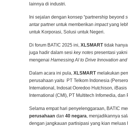
lainnya di industri.
Ini sejalan dengan konsep “partnership beyond
s
antar partner untuk memberikan
impact
yang lebh
untuk Korporasi, Solusi untuk Negeri.
Di forum BATIC 2025 ini,
XLSMART
tidak hanya
juga hadir dalam sesi
key notes
presentasi yakni
mengenai
Harnessing AI to Drive Innovation and 
Dalam acara ini pula,
XLSMART
melakukan pen
perusahaan yaitu PT Telkom Indonesia (Persero)
International, Indosat Ooredoo Hutchison, iBasi
International (CMI), PT Multitech Infomedia, dan 
Selama empat hari penyelenggaraan, BATIC m
perusahaan
dan
40 negara
, menjadikannya sala
dengan jangkauan partisipasi yang kian meluas