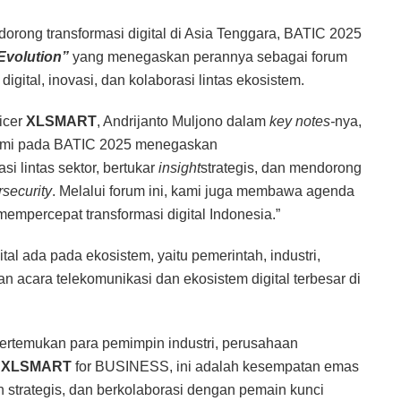
rong transformasi digital di Asia Tenggara, BATIC 2025
 Evolution”
yang menegaskan perannya sebagai forum
digital, inovasi, dan kolaborasi lintas ekosistem.
ficer
XLSMART
, Andrijanto Muljono dalam
key notes-
nya,
kami pada BATIC 2025 menegaskan
i lintas sektor, bertukar
insight
strategis, dan mendorong
rsecurity
. Melalui forum ini, kami juga membawa agenda
mpercepat transformasi digital Indonesia.”
al ada pada ekosistem, yaitu pemerintah, industri,
acara telekomunikasi dan ekosistem digital terbesar di
rtemukan para pemimpin industri, perusahaan
i
XLSMART
for BUSINESS, ini adalah kesempatan emas
strategis, dan berkolaborasi dengan pemain kunci