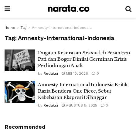
Home
Tag
Amnesty-International-Indonesia
Tag:
Amnesty-International-Indonesia
Dugaan Kekerasan Seksual di Pesantren
Pati dan Bogor Dinilai Cerminan Krisis
Perlindungan Anak
by
Redaksi
MEI 10, 2026
0
Amnesty International Indonesia Kritik
Razia Bendera One Piece, Sebut
Kebebasan Ekspresi Dilanggar
by
Redaksi
AGUSTUS 5, 2025
0
Recommended