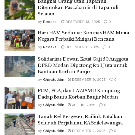
Bangkai Orang Utan Tapanuli
Ditemukan Pascabanjir di Tapanuli
Selatan
by
Redaksi
DESEMBER 13, 2025
0
Hari HAM Sedunia: Komnas HAM Minta
Negara Perbaiki Mitigasi Bencana
by
Redaksi
DESEMBER 11, 2025
0
Solidaritas Dewan Kota! Gaji 50 Anggota
DPRD Medan Dipotong Rp 1 Juta untuk
Bantuan Korban Banjir
by
Ghiyatuddin
DESEMBER 9, 2025
0
PCM, PCA, dan LAZISMU Kampung
Dadap Bantu Korban Banjir Medan
by
Ghiyatuddin
JULI 16, 2026
0
Tanah Rel Bergeser, Railink Batalkan
Seluruh Perjalanan KA Srilelawangsa
by
Ghiyatuddin
DESEMBER 2, 2025
0