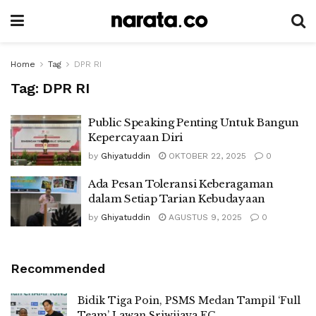
Home
Tag
DPR RI
Tag:
DPR RI
Public Speaking Penting Untuk Bangun
Kepercayaan Diri
by
Ghiyatuddin
OKTOBER 22, 2025
0
Ada Pesan Toleransi Keberagaman
dalam Setiap Tarian Kebudayaan
by
Ghiyatuddin
AGUSTUS 9, 2025
0
Recommended
Bidik Tiga Poin, PSMS Medan Tampil ‘Full
Team’ Lawan Sriwijaya FC