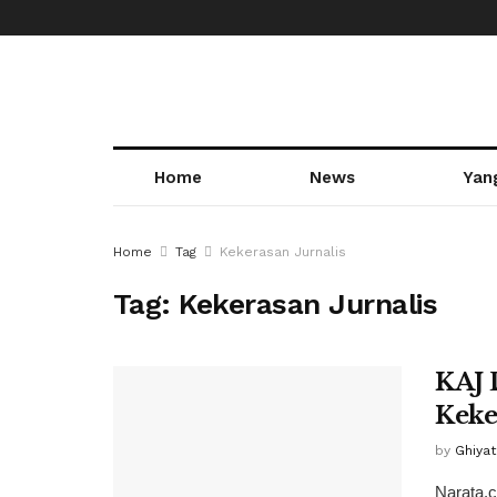
Home
News
Yan
Home
Tag
Kekerasan Jurnalis
Tag:
Kekerasan Jurnalis
KAJ 
Keke
by
Ghiya
Narata.c