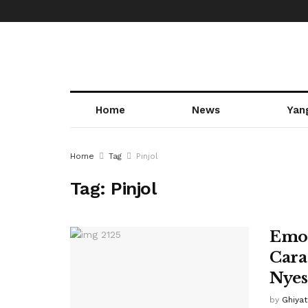
Home
News
Yan
Home
Tag
Pinjol
Tag:
Pinjol
Emos
Cara
Nyes
by
Ghiya