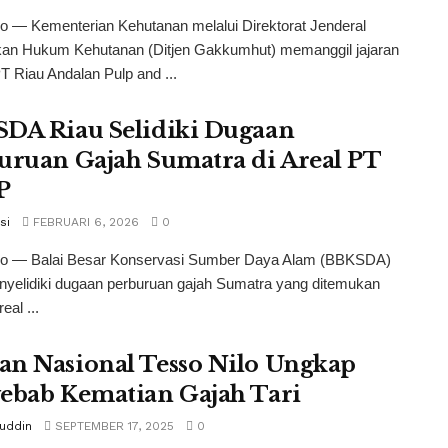
o — Kementerian Kehutanan melalui Direktorat Jenderal
an Hukum Kehutanan (Ditjen Gakkumhut) memanggil jajaran
PT Riau Andalan Pulp and ...
DA Riau Selidiki Dugaan
uruan Gajah Sumatra di Areal PT
P
si
FEBRUARI 6, 2026
0
co — Balai Besar Konservasi Sumber Daya Alam (BBKSDA)
nyelidiki dugaan perburuan gajah Sumatra yang ditemukan
eal ...
n Nasional Tesso Nilo Ungkap
ebab Kematian Gajah Tari
tuddin
SEPTEMBER 17, 2025
0