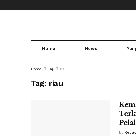
Home
News
Yan
Home
Tag
riau
Tag:
riau
Keme
Terk
Pela
by
Redak