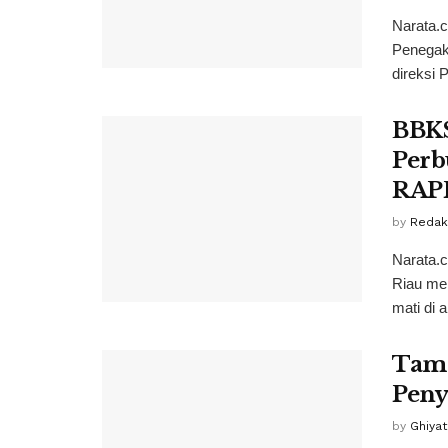
Narata.c
Penegak
direksi 
BBKS
Perb
RAP
by
Redak
Narata.
Riau me
mati di ar
Tama
Peny
by
Ghiya