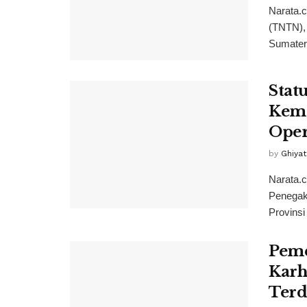
Narata.c
(TNTN),
Sumatera
Stat
Keme
Oper
by
Ghiya
Narata.c
Penega
Provinsi
Peme
Karh
Terd