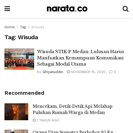
Home
Tag
Wisuda
Tag:
Wisuda
Wisuda STIK-P Medan: Lulusan Harus
Manfaatkan Kemampuan Komunikasi
Sebagai Modal Utama
by
Ghiyatuddin
NOVEMBER 15, 2025
0
Recommended
Mencekam, Detik-Detik Api Melahap
Puluhan Rumah Warga di Medan
1 TAHUN AGO
Orang Utan Sumatra Berbobot 95 Kg