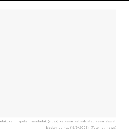
elakukan inspeksi mendadak (sidak) ke Pasar Petisah atau Pasar Bawah
Medan, Jumat (19/9/2025). (Foto: Istimewa)