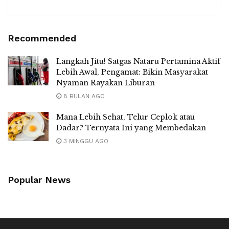
Recommended
Langkah Jitu! Satgas Nataru Pertamina Aktif
Lebih Awal, Pengamat: Bikin Masyarakat
Nyaman Rayakan Liburan
8 BULAN AGO
Mana Lebih Sehat, Telur Ceplok atau
Dadar? Ternyata Ini yang Membedakan
3 MINGGU AGO
Popular News