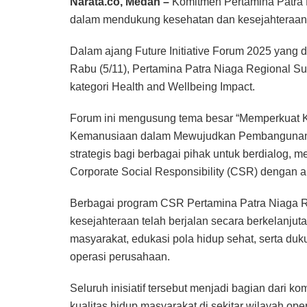
Narata.co, Medan –
Komitmen Pertamina Patra 
dalam mendukung kesehatan dan kesejahteraan 
Dalam ajang Future Initiative Forum 2025 yang di
Rabu (5/11), Pertamina Patra Niaga Regional Su
kategori Health and Wellbeing Impact.
Forum ini mengusung tema besar “Memperkuat Ko
Kemanusiaan dalam Mewujudkan Pembangunan B
strategis bagi berbagai pihak untuk berdialog, m
Corporate Social Responsibility (CSR) dengan 
Berbagai program CSR Pertamina Patra Niaga R
kesejahteraan telah berjalan secara berkelanjut
masyarakat, edukasi pola hidup sehat, serta duk
operasi perusahaan.
Seluruh inisiatif tersebut menjadi bagian dari 
kualitas hidup masyarakat di sekitar wilayah ope