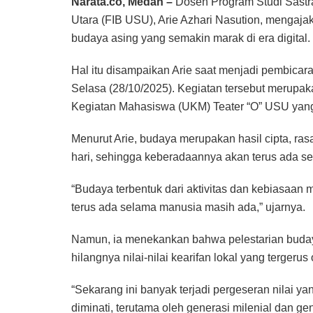
Narata.co, Medan –
Dosen Program Studi Sastra
Utara (FIB USU), Arie Azhari Nasution, mengajak
budaya asing yang semakin marak di era digital.
Hal itu disampaikan Arie saat menjadi pembica
Selasa (28/10/2025). Kegiatan tersebut merupak
Kegiatan Mahasiswa (UKM) Teater “O” USU yang 
Menurut Arie, budaya merupakan hasil cipta, ra
hari, sehingga keberadaannya akan terus ada 
“Budaya terbentuk dari aktivitas dan kebiasaan m
terus ada selama manusia masih ada,” ujarnya.
Namun, ia menekankan bahwa pelestarian budaya
hilangnya nilai-nilai kearifan lokal yang tergeru
“Sekarang ini banyak terjadi pergeseran nilai y
diminati, terutama oleh generasi milenial dan gen