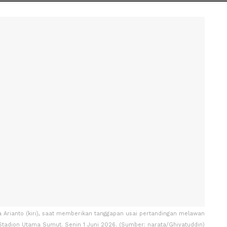
a Arianto (kiri), saat memberikan tanggapan usai pertandingan melawan
Stadion Utama Sumut. Senin 1 Juni 2026. (Sumber: narata/Ghiyatuddin)