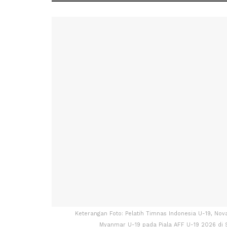
Keterangan Foto: Pelatih Timnas Indonesia U-19, Nov
Myanmar U-19 pada Piala AFF U-19 2026 di 