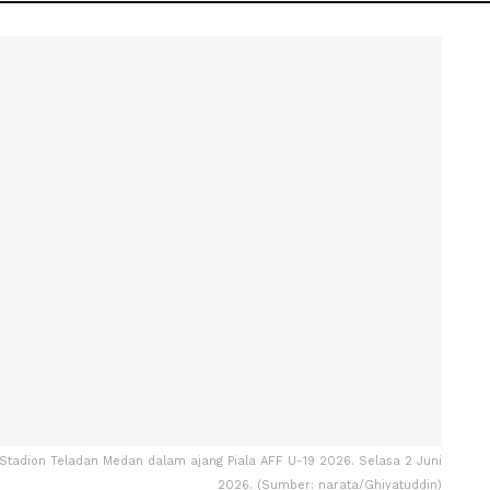
 Stadion Teladan Medan dalam ajang Piala AFF U-19 2026. Selasa 2 Juni
2026. (Sumber: narata/Ghiyatuddin)