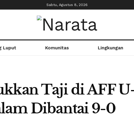
Sabtu, Agustus 8, 2026
g Luput
Komunitas
Lingkungan
kkan Taji di AFF U-
lam Dibantai 9-0