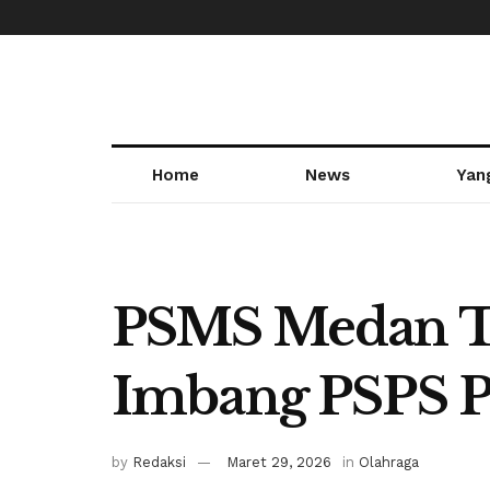
Home
News
Yan
PSMS Medan Ta
Imbang PSPS 
by
Redaksi
Maret 29, 2026
in
Olahraga