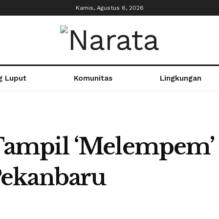
Kamis, Agustus 6, 2026
g Luput
Komunitas
Lingkungan
mpil ‘Melempem’ s
Pekanbaru