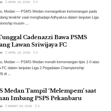
si
APRIL 24, 2026
0
co, Medan — PSMS Medan menargetkan kemenangan pada
dang terakhir saat menghadapi Adhyaksa dalam lanjutan Liga
ionship musim ...
Tunggal Cadenazzi Bawa PSMS
ng Lawan Sriwijaya FC
si
APRIL 20, 2026
0
co, Medan — PSMS Medan meraih kemenangan tipis 1-0 atas
a FC dalam lanjutan Liga 2 Pegadaian Championship
 di ...
 Medan Tampil ‘Melempem’ saat
han Imbang PSPS Pekanbaru
si
MARET 29, 2026
0