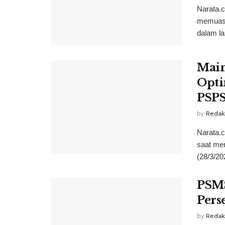
Narata.
memuask
dalam lan
Main
Opti
PSPS
by
Redak
Narata.
saat me
(28/3/20
PSMS
Pers
by
Redak