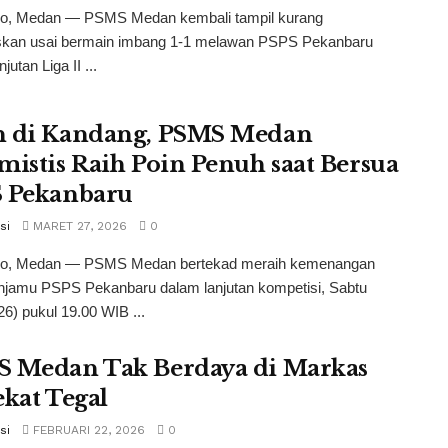
co, Medan — PSMS Medan kembali tampil kurang
an usai bermain imbang 1-1 melawan PSPS Pekanbaru
jutan Liga II ...
 di Kandang, PSMS Medan
mistis Raih Poin Penuh saat Bersua
 Pekanbaru
si
MARET 27, 2026
0
co, Medan — PSMS Medan bertekad meraih kemenangan
njamu PSPS Pekanbaru dalam lanjutan kompetisi, Sabtu
26) pukul 19.00 WIB ...
 Medan Tak Berdaya di Markas
ekat Tegal
si
FEBRUARI 22, 2026
0