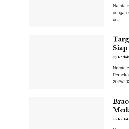
Narata.
dengan s
di ...
Targ
Siap
by
Redak
Narata.
Perseka
2025/202
Brac
Meda
by
Redak