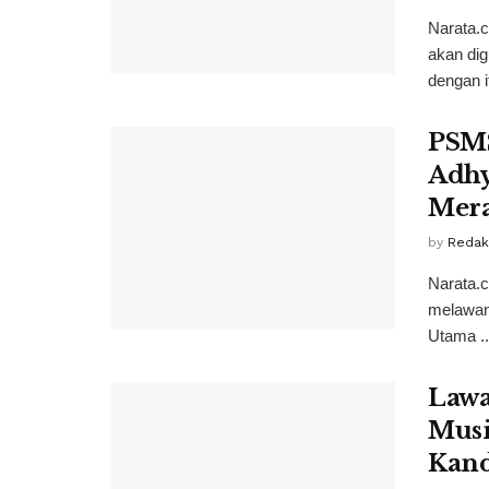
Narata.
akan dig
dengan it
PSM
Adhy
Mer
by
Redak
Narata.
melawan 
Utama ..
Lawa
Musi
Kand