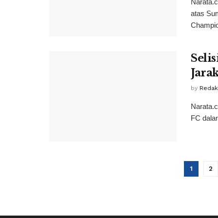
Narata.
atas Su
Champio
Seli
Jara
by
Redak
Narata.
FC dalam
1
2