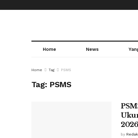
Home
News
Yan
Home
Tag
PSMS
Tag:
PSMS
PSMS
Ukur
202
by
Redak