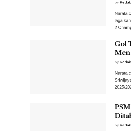
by
Redak
Narata.
laga kan
2 Champ
Gol 
Mena
by
Redak
Narata.
Sriwijay
2025/2026
PSMS
Dita
by
Redak