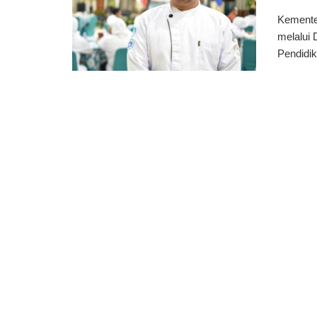
Kemente
melalui 
Pendidik