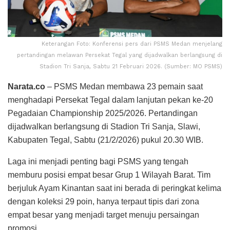
Keterangan Foto: Konferensi pers dari PSMS Medan menjelang
pertandingan melawan Persekat Tegal yang dijadwalkan berlangsung di
Stadion Tri Sanja, Sabtu 21 Februari 2026. (Sumber: MO PSMS)
Narata.co
– PSMS Medan membawa 23 pemain saat
menghadapi Persekat Tegal dalam lanjutan pekan ke-20
Pegadaian Championship 2025/2026. Pertandingan
dijadwalkan berlangsung di Stadion Tri Sanja, Slawi,
Kabupaten Tegal, Sabtu (21/2/2026) pukul 20.30 WIB.
Laga ini menjadi penting bagi PSMS yang tengah
memburu posisi empat besar Grup 1 Wilayah Barat. Tim
berjuluk Ayam Kinantan saat ini berada di peringkat kelima
dengan koleksi 29 poin, hanya terpaut tipis dari zona
empat besar yang menjadi target menuju persaingan
promosi.