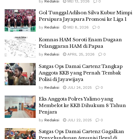
by
Redaksi
MEI 13, 2026
0
Gol Tunggal Adilson Silva Kubur Mimpi
Persipura Jayapura Promosi ke Liga 1
by
Redaksi
MEI 8, 2026
0
Komnas HAM Soroti Enam Dugaan
Pelanggaran HAM di Papua
by
Redaksi
APRIL 25, 2026
0
Satgas Ops Damai Cartenz Tangkap
Anggota KKB yang Pernah Tembak
Polisi di Jayawijaya
by
Redaksi
JULI 24, 2025
0
Eks Anggota Polres Yalimo yang
Membelot ke KKB Dihukum 8 Tahun
Penjara
by
Redaksi
JULI 22, 2025
0
Satgas Ops Damai Cartenz Gagalkan
Penyelundupan Amunisi Ilegal di